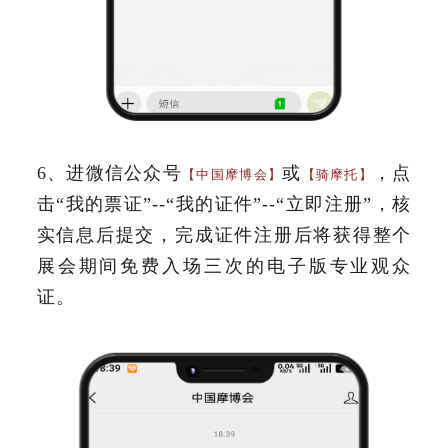
6、进微信公众号
或
，点
【中国摩博会】
【骑摩托】
击“我的票证”--“我的证件”--“立即注册”，核
实信息后提交，完成证件注册后将获得整个
展会期间免费入场三次的电子版专业观众
证。