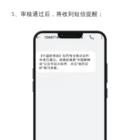
5、审核通过后，将收到短信提醒；