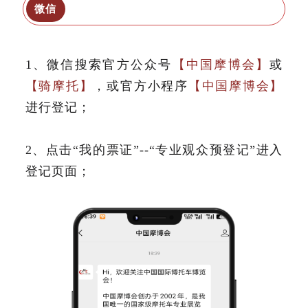
微信
1、
微信
搜索官方公众号
【中国摩博会】
或
【
骑摩托
】
，或官方小程序
【中国摩博会】
进行登记；
2、点击“我的票证”--“专业观众预登记”进入
登记页面；