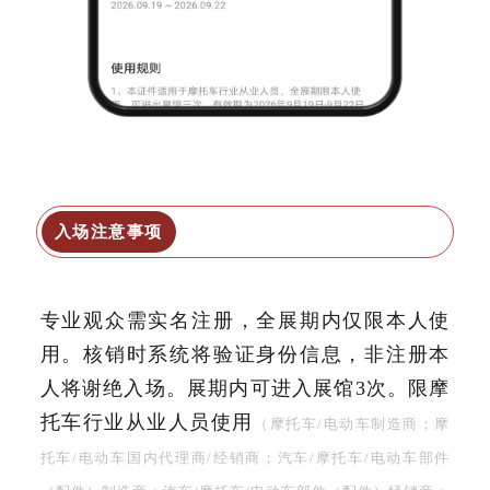
入场注意事项
专业观众需实名注册，全展期内仅限本人使
用。核销时系统将验证身份信息，非注册本
人将谢绝入场。展期内可进入展馆3次。
限摩
托车行业从业人员使用
（摩托车/电动车制造商；摩
托车/电动车国内代理商/经销商；汽车/摩托车/电动车部件