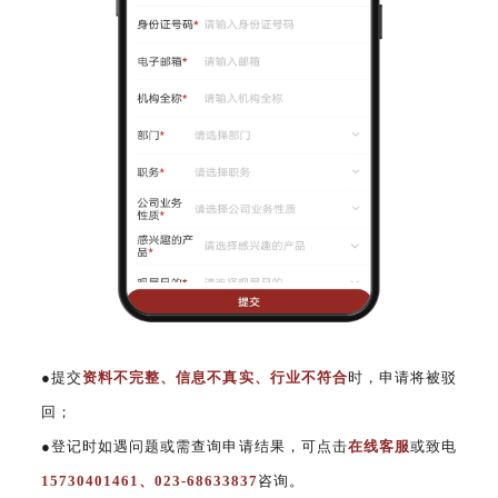
●提交
资料不完整、信息不真实、行业不符合
时，申请将被驳
回；
●登记时如遇问题或需查询申请结果，可点击
在线
客服
或致电
15730401461
、
023-68633837
咨询。